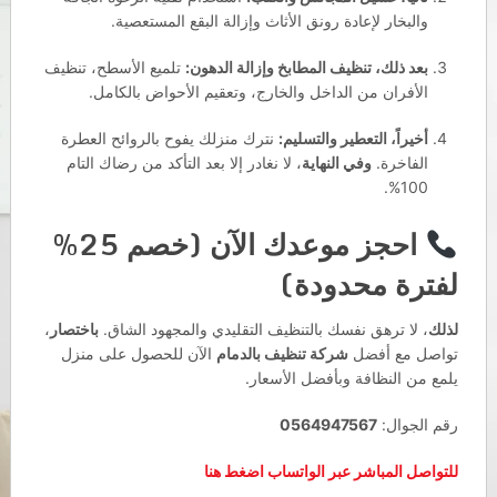
والبخار لإعادة رونق الأثاث وإزالة البقع المستعصية.
بعد ذلك، تنظيف المطابخ وإزالة الدهون:
تلميع الأسطح، تنظيف
الأفران من الداخل والخارج، وتعقيم الأحواض بالكامل.
أخيراً، التعطير والتسليم:
نترك منزلك يفوح بالروائح العطرة
الفاخرة.
وفي النهاية
، لا نغادر إلا بعد التأكد من رضاك التام
100%.
احجز موعدك الآن (خصم 25%
لفترة محدودة)
لذلك
، لا ترهق نفسك بالتنظيف التقليدي والمجهود الشاق.
باختصار
،
تواصل مع أفضل
شركة تنظيف بالدمام
الآن للحصول على منزل
يلمع من النظافة وبأفضل الأسعار.
رقم الجوال:
0564947567
للتواصل المباشر عبر الواتساب اضغط هنا