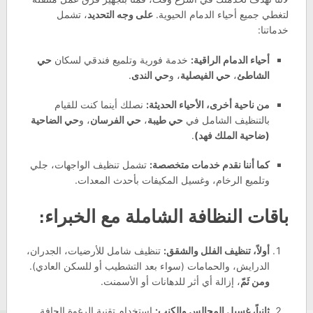
لتغطي جميع أحياء الدمام الحيوية.
على وجه التحديد
، تشمل
خدماتنا:
أحياء الدمام الراقية:
خدمة فورية وتلميع فندقي لسكان
حي
الشاطئ
،
حي الفيصلية
، و
حي الندى
.
من ناحية أخرى، الأحياء الحديثة:
نصلك أينما كنت للقيام
بالتنظيف الشامل في
حي طيبة
،
حي الفرسان
، و
حي الضاحية
(ضاحية الملك فهد)
.
كما أننا نقدم خدمات متخصصة:
تشمل تنظيف الواجهات، جلي
وتلميع الرخام، وغسيل المكيفات بأحدث المعدات.
باقات النظافة الشاملة مع الخبراء:
أولاً، تنظيف الفلل والشقق:
تنظيف شامل للأرضيات، الجدران،
الدرايش، والحمامات (سواء بعد التشطيب أو للسكن العادي).
ومن ثَمّ
، إزالة أي أثر للدهانات أو الأسمنت.
ثانياً، غسيل المجالس والكنب:
استخدام تقنية الرغوة الجافة