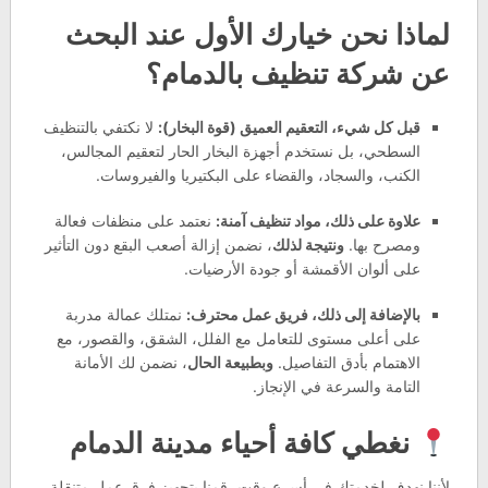
لماذا نحن خيارك الأول عند البحث
عن شركة تنظيف بالدمام؟
قبل كل شيء، التعقيم العميق (قوة البخار):
لا نكتفي بالتنظيف
السطحي، بل نستخدم أجهزة البخار الحار لتعقيم المجالس،
الكنب، والسجاد، والقضاء على البكتيريا والفيروسات.
علاوة على ذلك، مواد تنظيف آمنة:
نعتمد على منظفات فعالة
ومصرح بها.
ونتيجة لذلك
، نضمن إزالة أصعب البقع دون التأثير
على ألوان الأقمشة أو جودة الأرضيات.
بالإضافة إلى ذلك، فريق عمل محترف:
نمتلك عمالة مدربة
على أعلى مستوى للتعامل مع الفلل، الشقق، والقصور، مع
الاهتمام بأدق التفاصيل.
وبطبيعة الحال
، نضمن لك الأمانة
التامة والسرعة في الإنجاز.
نغطي كافة أحياء مدينة الدمام
لأننا نهدف لخدمتك في أسرع وقت، قمنا بتجهيز فرق عمل متنقلة