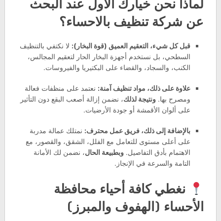
لماذا نحن خيارك الأول عند البحث
عن شركة تنظيف بالاحساء؟
قبل كل شيء، التعقيم العميق (قوة البخار):
لا نكتفي بالتنظيف
السطحي، بل نستخدم أجهزة البخار الحار لتعقيم المجالس،
الكنب، والسجاد، والقضاء على البكتيريا والفيروسات.
علاوة على ذلك، مواد تنظيف آمنة:
نعتمد على منظفات فعالة
ومصرح بها.
ونتيجة لذلك
، نضمن إزالة أصعب البقع دون التأثير
على ألوان الأقمشة أو جودة الأرضيات.
بالإضافة إلى ذلك، فريق عمل محترف:
نمتلك عمالة مدربة
على أعلى مستوى للتعامل مع الفلل، الشقق، والقصور، مع
الاهتمام بأدق التفاصيل.
وبطبيعة الحال
، نضمن لك الأمانة
التامة والسرعة في الإنجاز.
نغطي كافة أحياء محافظة
الأحساء (الهفوف والمبرز)