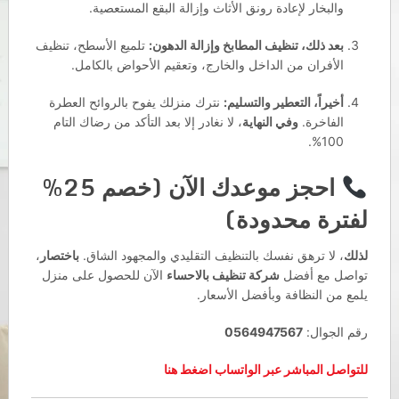
والبخار لإعادة رونق الأثاث وإزالة البقع المستعصية.
بعد ذلك، تنظيف المطابخ وإزالة الدهون:
تلميع الأسطح، تنظيف
الأفران من الداخل والخارج، وتعقيم الأحواض بالكامل.
أخيراً، التعطير والتسليم:
نترك منزلك يفوح بالروائح العطرة
الفاخرة.
وفي النهاية
، لا نغادر إلا بعد التأكد من رضاك التام
100%.
احجز موعدك الآن (خصم 25%
لفترة محدودة)
لذلك
، لا ترهق نفسك بالتنظيف التقليدي والمجهود الشاق.
باختصار
،
تواصل مع أفضل
شركة تنظيف بالاحساء
الآن للحصول على منزل
يلمع من النظافة وبأفضل الأسعار.
رقم الجوال:
‎0564947567
للتواصل المباشر عبر الواتساب اضغط هنا