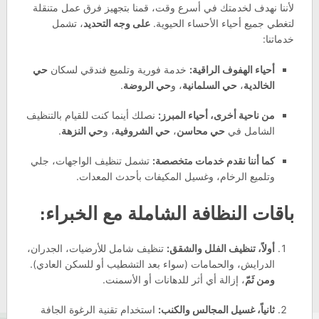
لأننا نهدف لخدمتك في أسرع وقت، قمنا بتجهيز فرق عمل متنقلة
لتغطي جميع أحياء الأحساء الحيوية.
على وجه التحديد
، تشمل
خدماتنا:
أحياء الهفوف الراقية:
خدمة فورية وتلميع فندقي لسكان
حي
الخالدية
،
حي السلمانية
، و
حي الروضة
.
من ناحية أخرى، أحياء المبرز:
نصلك أينما كنت للقيام بالتنظيف
الشامل في
حي محاسن
،
حي الشروفية
، و
حي النزهة
.
كما أننا نقدم خدمات متخصصة:
تشمل تنظيف الواجهات، جلي
وتلميع الرخام، وغسيل المكيفات بأحدث المعدات.
باقات النظافة الشاملة مع الخبراء:
أولاً، تنظيف الفلل والشقق:
تنظيف شامل للأرضيات، الجدران،
الدرايش، والحمامات (سواء بعد التشطيب أو للسكن العادي).
ومن ثَمّ
، إزالة أي أثر للدهانات أو الأسمنت.
ثانياً، غسيل المجالس والكنب:
استخدام تقنية الرغوة الجافة